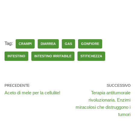
Tag:
CRAMPI
DIARREA
GAS
GONFIORE
INTESTINO
INTESTINO IRRITABILE
STITICHEZZA
PRECEDENTE
SUCCESSIVO
Aceto di mele per la cellulite!
Terapia antitumorale
rivoluzionaria. Enzimi
miracolosi che distruggono i
tumori