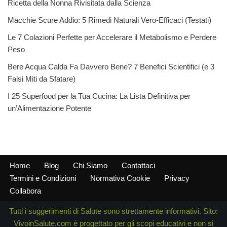
Ricetta della Nonna Rivisitata dalla Scienza
Macchie Scure Addio: 5 Rimedi Naturali Vero-Efficaci (Testati)
Le 7 Colazioni Perfette per Accelerare il Metabolismo e Perdere
Peso
Bere Acqua Calda Fa Davvero Bene? 7 Benefici Scientifici (e 3
Falsi Miti da Sfatare)
I 25 Superfood per la Tua Cucina: La Lista Definitiva per
un’Alimentazione Potente
Home
Blog
Chi Siamo
Contattaci
Termini e Condizioni
Normativa Cookie
Privacy
Collabora
Tutti i suggerimenti di Salute sono strettamente informativi. Sito:
VivoinSalute.com è progettato per gli scopi educativi e non si