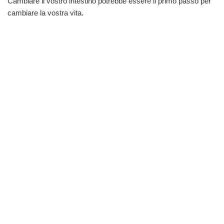
Cambiare il vostro intestino potrebbe essere il primo passo per
cambiare la vostra vita.