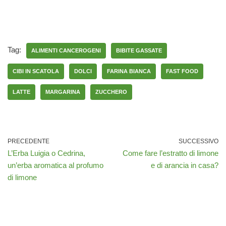
Tag:
ALIMENTI CANCEROGENI
BIBITE GASSATE
CIBI IN SCATOLA
DOLCI
FARINA BIANCA
FAST FOOD
LATTE
MARGARINA
ZUCCHERO
PRECEDENTE
SUCCESSIVO
L’Erba Luigia o Cedrina,
Come fare l’estratto di limone
un’erba aromatica al profumo
e di arancia in casa?
di limone