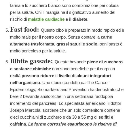
farina e lo zucchero bianco sono combinazione pericolosa
per la salute. Chi li mangia ha il significativo aumento del
rischio di
malattie cardiache
e il diabete
.
Fast food:
Questo cibo è preparato in modo rapido ed è
molto male per il nostro corpo. Senza contare la
carne
altamente trasformata, grassi saturi e sodio,
ogni pasto è
molto pericoloso per la salute.
Bibite gassate:
Queste bevande
piene di zucchero
e sostanze chimiche
non sono benefiche per il corpo in
realtà
possono ridurre il livello di alcuni integratori
nell’organismo
. Uno studio condotto da The Cancer
Epidemiology, Biomarkers and Prevention ha dimostrato che
bere 2 bevande analcoliche in una settimana raddoppia
incremento del pancreas. Lo specialista americano, il dottor
Joseph Mercola, sostiene che un solo contenitore contiene
dieci cucchiaini di zucchero e da 30 a 55 mg di
solfiti e
caffeina
.
Le forme corrosive esauriscono le riserve di