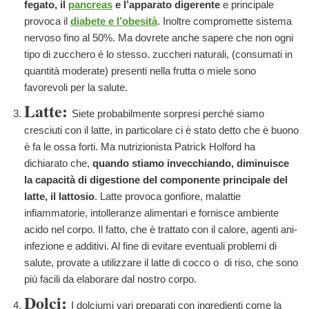
fegato, il
pancreas
e l’apparato digerente
e principale
provoca il
diabete e l’obesità
. Inoltre compromette sistema
nervoso fino al 50%. Ma dovrete anche sapere che non ogni
tipo di zucchero è lo stesso. zuccheri naturali, (consumati in
quantità moderate) presenti nella frutta o miele sono
favorevoli per la salute.
Latte:
Siete probabilmente sorpresi perché siamo
cresciuti con il latte, in particolare ci è stato detto che è buono
è fa le ossa forti. Ma nutrizionista Patrick Holford ha
dichiarato che,
quando stiamo invecchiando, diminuisce
la capacità di digestione del componente principale del
latte, il lattosio
. Latte provoca gonfiore, malattie
infiammatorie, intolleranze alimentari e fornisce ambiente
acido nel corpo. Il fatto, che è trattato con il calore, agenti ani-
infezione e additivi. Al fine di evitare eventuali problemi di
salute, provate a utilizzare il latte di cocco o di riso, che sono
più facili da elaborare dal nostro corpo.
Dolci:
I dolciumi vari preparati con ingredienti come la