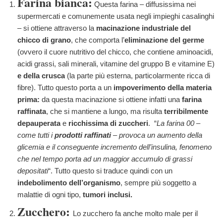
Farina bianca:
Questa farina – diffusissima nei
supermercati e comunemente usata negli impieghi casalinghi
– si ottiene attraverso la
macinazione industriale del
chicco di grano
, che comporta l’
eliminazione del germe
(ovvero il cuore nutritivo del chicco, che contiene aminoacidi,
acidi grassi, sali minerali, vitamine del gruppo B e vitamine E)
e della crusca
(la parte più esterna, particolarmente ricca di
fibre). Tutto questo porta a un
impoverimento della materia
prima:
da questa macinazione si ottiene infatti una
farina
raffinata
, che si mantiene a lungo, ma risulta
terribilmente
depauperata
e
ricchissima di zuccheri
.
“
La farina 00 –
come tutti i
prodotti raffinati
– provoca un aumento della
glicemia e il conseguente incremento dell’insulina, fenomeno
che nel tempo porta ad un maggior accumulo di grassi
depositati
“. Tutto questo si traduce quindi con un
indebolimento dell’organismo
, sempre più soggetto a
malattie di ogni tipo,
tumori inclusi.
Zucchero:
Lo zucchero fa anche molto male per il