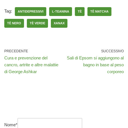
Tag:
ANTIDEPRESSIVI
L-TEANINA
TÈ
TÈ MATCHA
TÈ NERO
TÈ VERDE
XANAX
PRECEDENTE
SUCCESSIVO
Cura e prevenzione del
Sali di Epsom si aggiungono al
cancro, artrite e altre malattie
bagno in base al peso
di George Ashkar
corporeo
Nome
*