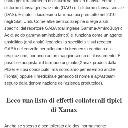
usato per il trattamento di disturbi da panico o ansia, come il
disturbo d’ansia generalizzato (DAG) o il disturbo d’ansia sociale
(DAS). È stato il dodicesimo farmaco più prescritto nel 2010
negli Stati Uniti. Come altre benzodiazepine si lega a siti
specifici del recettore GABA (dall’inglese Gamma-AminoButyric
Acid, acido gamma-aminobutirrico) e funziona come un agente
ansiolitico (anti-ansia) legandosi a specifici siti sui recettori
GABA nel cervello per rallentare la frequenza cardiaca e la
respirazione, portando ad un maggior senso di rilassamento. È
possibile acquistare il farmaco originale (Xanax prodotti dalla
Pfizer è il più conosciuto, ma ricordiamo per esempio anche
Frontal) oppure il medicinale generico (il nome è
alprazolam
seguito dalla denominazione dell’azienda produttrice).
Ecco una lista di effetti collaterali tipici
di Xanax
Anche se spesso è ben tollerato alle dosi normalmente