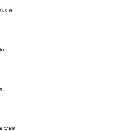
ni
, che
to
na
 e calde