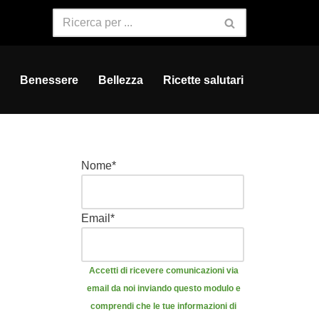
Benessere
Bellezza
Ricette salutari
Nome
*
Email
*
Accetti di ricevere comunicazioni via
email da noi inviando questo modulo e
comprendi che le tue informazioni di