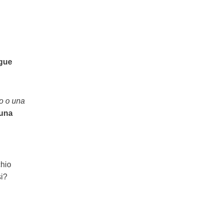
gue
mo o una
 una
chio
si?