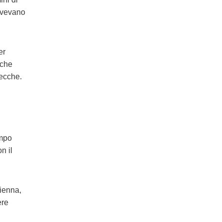
 avevano
er
 che
secche.
empo
n il
aienna,
ere