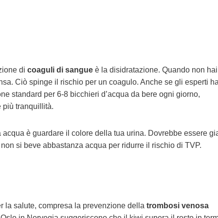
zione di
coaguli di sangue
è la disidratazione. Quando non hai
a. Ciò spinge il rischio per un coagulo. Anche se gli esperti 
 standard per 6-8 bicchieri d’acqua da bere ogni giorno,
più tranquillità.
 acqua è guardare il colore della tua urina. Dovrebbe essere gia
non si beve abbastanza acqua per ridurre il rischio di TVP.
per la salute, compresa la prevenzione della
trombosi venosa
di Oslo in Norvegia suggeriscono che il kiwi supera il resto in term