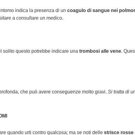
intomo indica la presenza di un
coagulo di sangue nei polmo
esitare a consultare un medico.
l solito questo potrebbe indicare una
trombosi alle vene
. Ques
a profonda, che può avere conseguenze molto gravi.
Si tratta di u
OMI
re quando urti contro qualcosa; ma se noti delle
strisce rosse