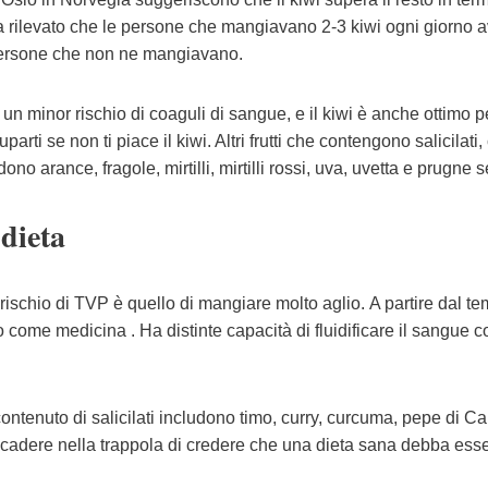
 ha rilevato che le persone che mangiavano 2-3 kiwi ogni giorno
le persone che non ne mangiavano.
n un minor rischio di coaguli di sangue, e il kiwi è anche ottimo p
arti se non ti piace il kiwi. Altri frutti che contengono salicilati,
 arance, fragole, mirtilli, mirtilli rossi, uva, uvetta e prugne 
 dieta
l rischio di TVP è quello di mangiare molto aglio. A partire dal t
o come medicina . Ha distinte capacità di fluidificare il sangue co
contenuto di salicilati includono timo, curry, curcuma, pepe di C
n cadere nella trappola di credere che una dieta sana debba ess