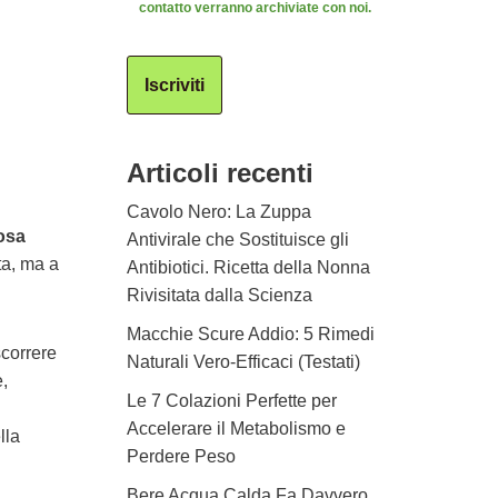
contatto verranno archiviate con noi.
Iscriviti
Articoli recenti
Cavolo Nero: La Zuppa
osa
Antivirale che Sostituisce gli
ta, ma a
Antibiotici. Ricetta della Nonna
Rivisitata dalla Scienza
Macchie Scure Addio: 5 Rimedi
scorrere
Naturali Vero-Efficaci (Testati)
,
Le 7 Colazioni Perfette per
Accelerare il Metabolismo e
lla
Perdere Peso
Bere Acqua Calda Fa Davvero