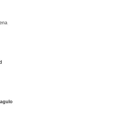
vena
d
agulo