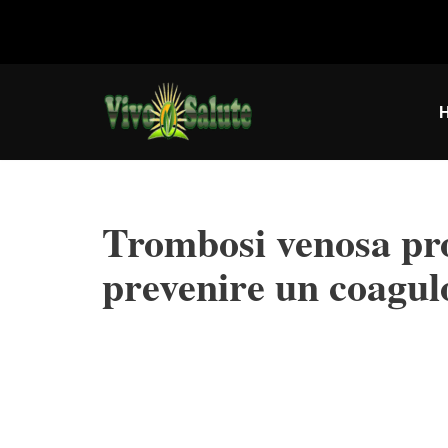
Vai
al
contenuto
Trombosi venosa pro
prevenire un coagul