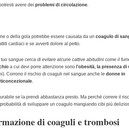
otresti avere dei
problemi di circolazione
.
torie o della gola potrebbe essere causata da un
coagulo di san
ttiti cardiaci e se avverti dolore al petto.
el tuo sangue
cerca di evitare alcune cattive abitudini come il fu
schio
a cui devi porre attenzione sono
l’obesità, la presenza di
nni). Corrono il rischio di coaguli nel sangue anche le
donne in
nticoncezionale
.
rabile se la prendi abbastanza presto. Ma perché correre il ris
 probabilità di sviluppare un coagulo mangiando cibi più delizio
ormazione di coaguli
e trombosi