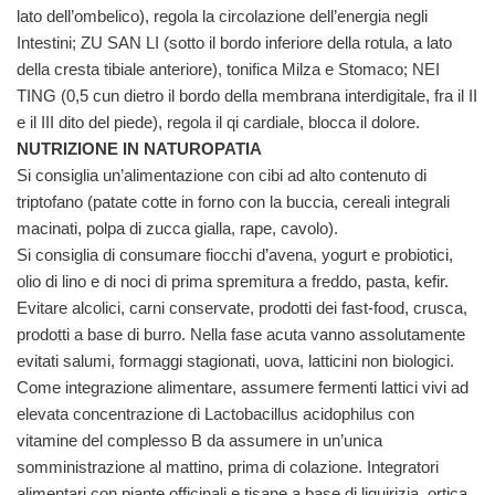
lato dell’ombelico), regola la circolazione dell’energia negli
Intestini; ZU SAN LI (sotto il bordo inferiore della rotula, a lato
della cresta tibiale anteriore), tonifica Milza e Stomaco; NEI
TING (0,5 cun dietro il bordo della membrana interdigitale, fra il II
e il III dito del piede), regola il qi cardiale, blocca il dolore.
NUTRIZIONE IN NATUROPATIA
Si consiglia un’alimentazione con cibi ad alto contenuto di
triptofano (patate cotte in forno con la buccia, cereali integrali
macinati, polpa di zucca gialla, rape, cavolo).
Si consiglia di consumare fiocchi d’avena, yogurt e probiotici,
olio di lino e di noci di prima spremitura a freddo, pasta, kefir.
Evitare alcolici, carni conservate, prodotti dei fast-food, crusca,
prodotti a base di burro. Nella fase acuta vanno assolutamente
evitati salumi, formaggi stagionati, uova, latticini non biologici.
Come integrazione alimentare, assumere fermenti lattici vivi ad
elevata concentrazione di Lactobacillus acidophilus con
vitamine del complesso B da assumere in un’unica
somministrazione al mattino, prima di colazione. Integratori
alimentari con piante officinali e tisane a base di liquirizia, ortica,