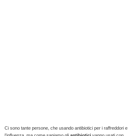
Ci sono tante persone, che usando antibiotici per i raffreddori e
l’influenza, ma come sapiamo gli
antibiotici
vanno usati con