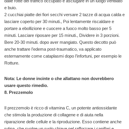
dalle rotte del traffico occupato e asciugare in un luogo ventilato
e buio.
2 cucchiai piatte dei fiori secchi versare 2 tazze di acqua calda e
lasciare coperto per 30 minuti., Poi lentamente riscaldare e
portare a ebollizione e cuocere a fuoco molto basso per 5
minuti. Lasciare riposare per 15 minuti., Dividere in 3 porzioni.
Bere 20-30 minuti. dopo aver mangiato. Questo decotto può
anche trattare l’edema post-traumatico, va applicato
esternamente come cataplasmi dopo l’infortuni, per esempio le
Rotture.
Nota: Le donne incinte o che allattano non dovrebbero
usare questo rimedio.
8. Prezzemolo
Il prezzemolo è ricco di vitamina C, un potente antiossidante
che stimola la produzione di collagene e di aiuta nella
riparazione delle cellule e la riproduzione. Esso contiene anche
rutina, che svolge un ruolo chiave nel rafforzare i capillari e