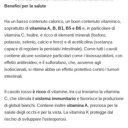
Benefici per la salute
Ha un basso contenuto calorico, un buon contenuto vitaminico,
soprattutto di
vitamina A, B, B1, B5 e B6
e, in particolare di
vitamina C. Inoltre, è ricco di elementi minerali (fosforo,
potassio, selenio, calcio e ferro) e di acetilcolina (sostanza
capace di regolare la peristalsi intestinale). Come tutti i cavoli
contiene alcune sostanze particolari come i tioossazolidoni, con
effetto antitiroideo, e il sulforafano, che, assieme agli
isotiocianati, si ritiene abbia un effetto protettivo contro i tumori
intestinali.
Il cavolo rosso
è ricco
di vitamine, tra cui troviamo la vitamina
C, che stimola il
sistema immunitario
e favorisce la produzione
di globuli bianchi. Contiene inoltre
vitamina A
, preziosa per la
salute degli occhi e per la vista. La vitamina K protegge dal
rischio di sviluppare l’osteoporosi.