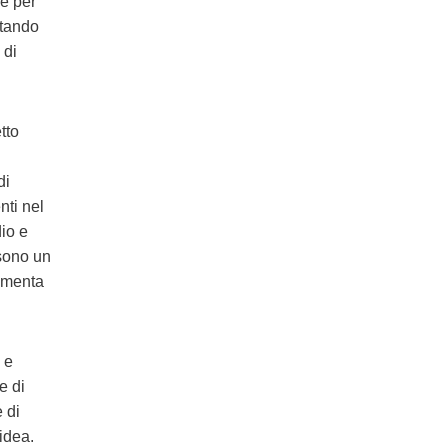
ie per
ttando
 di
tto
di
nti nel
io e
 sono un
aumenta
 e
e di
 di
idea.