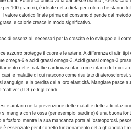
alle carni. Potere calorifico varia dal pesce bianco (70-200 calor
 per 100 grammi), è ideale nella dieta per coloro che stanno lo
i, il valore calorico finale prima del consumo dipende dal metodo
 grassi e calorie cresce in modo significativo.
acidi essenziali necessari per la crescita e lo sviluppo e il corre
azzurro protegge il cuore e le arterie. A differenza di altri tipi 
ome omega-6 e acidi grassi omega-3. Acidi grassi omega-3 prese
ttamento delle malattie cardiovascolari come infarto del miocard
 casi le malattie di cui nascono come risultato di aterosclerosi,
asi sanguigni e la perdita della loro elasticità. Mangiare pesce 
“cattivo” (LDL) e trigliceridi.
pesce aiutano nella prevenzione delle malattie delle articolazioni
e si mangia con le ossa (per esempio, sardine) è una buona font
o e fosforo, mentre la sua mancanza porta all’osteoporosi. pesce
e è essenziale per il corretto funzionamento della ghiandola tiro