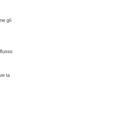
me gli
eflusso
re la