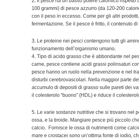
2. Il pesce ha un basso potere calorifico rispetto 
100 grammi) di pesce azzurro (da 120-200 calorie
con il peso in eccesso. Come per gli altri prodott
fermentazione. Se il pesce è fritto, il contenuto di
3. Le proteine nei pesci contengono tutti gli amino
funzionamento dell’organismo umano.
4. Tipo di acido grasso che è abbondante nel pesce 
carne, pesce contiene acidi grassi polinsaturi c
pesce hanno un ruolo nella prevenzione e nel tra
disturbi cerebrovascolari. Nella maggior parte dei
accumulo di depositi di grasso sulle pareti dei v
il colesterolo “buono” (HDL) e riduce il colesterolo 
5. Le varie sostanze nutritive che si trovano nel 
ossa, e la tiroide. Mangiare pesce più piccolo ch
calcio. Fornisce le ossa di nutrimenti come calci
mare e crostacei sono un’ottima fonte di iodio, ch