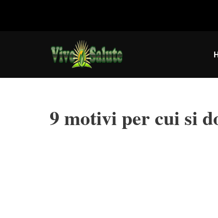
Vai
al
contenuto
9 motivi per cui si 