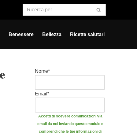
Benessere
Bellezza
Ricette salutari
e
Nome
*
Email
*
Accetti di ricevere comunicazioni via
email da noi inviando questo modulo e
comprendi che le tue informazioni di