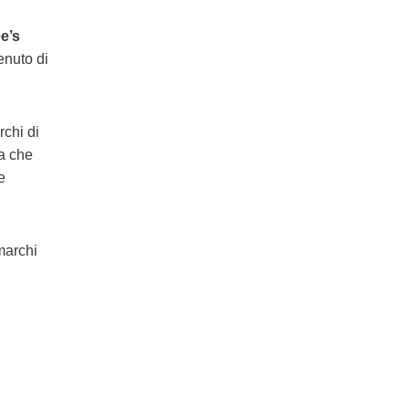
e’s
enuto di
rchi di
a che
e
marchi