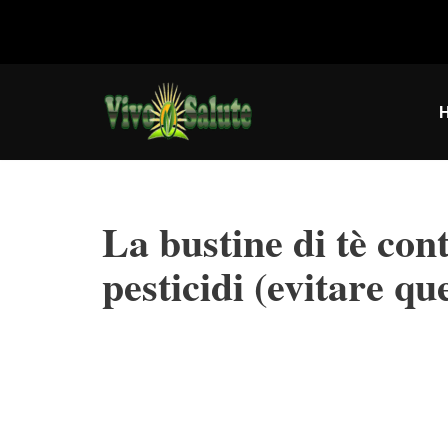
Vai
al
contenuto
La bustine di tè cont
pesticidi (evitare que