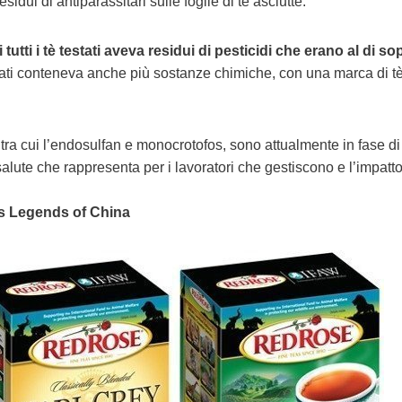
idui di antiparassitari sulle foglie di tè asciutte.
 tutti i tè testati aveva residui di pesticidi che erano al di so
estati conteneva anche più sostanze chimiche, con una marca di t
è, tra cui l’endosulfan e monocrotofos, sono attualmente in fase d
 salute che rappresenta per i lavoratori che gestiscono e l’impatt
’s Legends of China