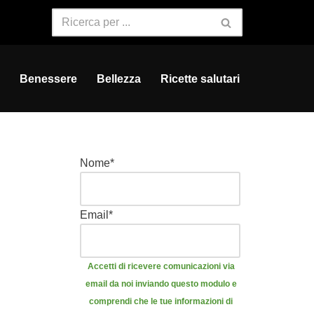
Benessere
Bellezza
Ricette salutari
Nome
*
Email
*
Accetti di ricevere comunicazioni via
email da noi inviando questo modulo e
comprendi che le tue informazioni di