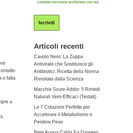
contatto verranno archiviate con noi.
Iscriviti
Articoli recenti
Cavolo Nero: La Zuppa
ere
Antivirale che Sostituisce gli
contatto
Antibiotici. Ricetta della Nonna
 o fatta
Rivisitata dalla Scienza
Macchie Scure Addio: 5 Rimedi
Naturali Vero-Efficaci (Testati)
mpre a
Le 7 Colazioni Perfette per
Accelerare il Metabolismo e
s.
Perdere Peso
Bere Acqua Calda Fa Davvero