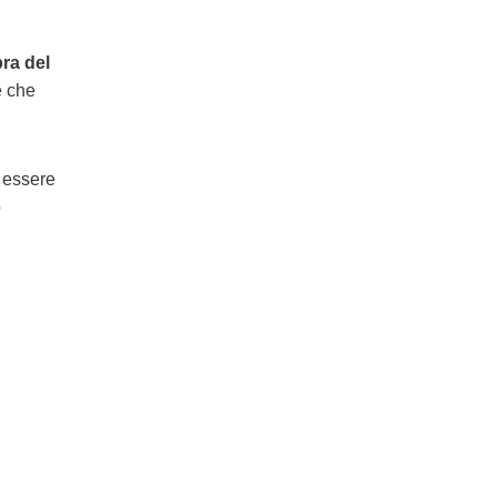
pra del
è che
i essere
o