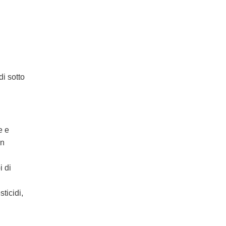
di sotto
e e
in
i di
ticidi,