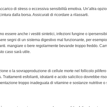
carico di stress o eccessiva sensibilità emotiva. Un’altra opzi
ntura dalla borsa. Assicurati di ricordare a rilassarti.
 essere anche i vestiti sintetici, infezioni fungine o ipersensibi
ere segni di un sistema digestivo mal funzionante, per esempio 
iccanti. mangiare o bere regolarmente bevande troppo freddo. Ca
sto caso sarà utile.
zione o la sovrapproduzione di cellule morte nel follicolo pilifero
 Trattamenti esfolianti, idratanti e acido salicilico dovrebbe ris
mentazione troppo inadeguata di vitamine e sostanze nutritive o