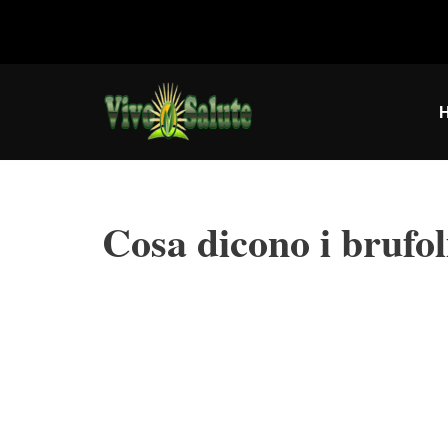
Vai
al
contenuto
Cosa dicono i brufol