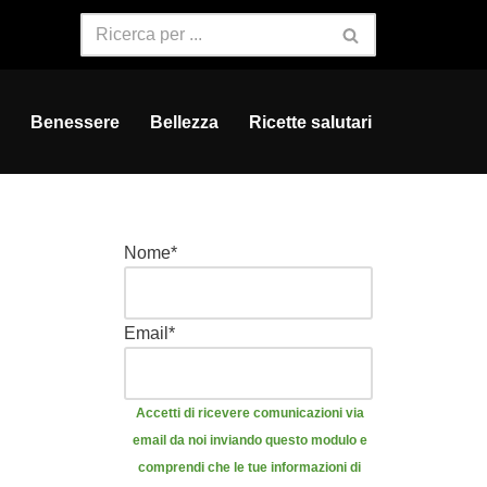
Benessere
Bellezza
Ricette salutari
Nome
*
Email
*
Accetti di ricevere comunicazioni via
email da noi inviando questo modulo e
comprendi che le tue informazioni di