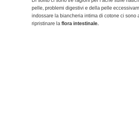
Di solito ci sono tre ragioni per l’acne sulle natic
pelle,
problemi
digestivi e della pelle eccessiva
indossare la biancheria intima di cotone ci sono 
ripristinare la
flora intestinale.