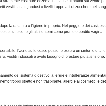
 raramente cosi pure eczema. Le cause di brufoli sul ventre p
ti vestiti, asciugandosi o livelli troppo alti di zucchero nel san
 dopo la rasatura o l’igiene improprio. Nel peggiore dei casi, ess
 se si uniscono gli altri sintomi come prurito o perdite vaginali
sensibile, l’acne sulle cosce possono essere un sintomo di aller
sivi, vestiti indossati e avete bisogno di prestare più attenzione.
namento del sistema digestivo,
allergie e intolleranze alimentar
to troppo stretto e non traspirante, allergie ai cosmetici e det