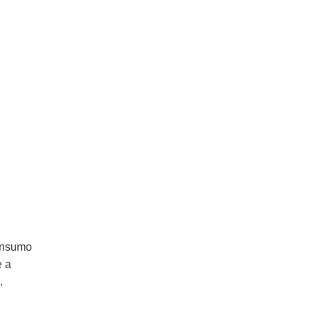
consumo
e a
.