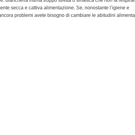
he: biancheria intima troppo stretta o sintetica che non fa respirar
mente secca e cattiva alimentazione.
Se, nonostante l’igiene e
ancora problemi avete bisogno di cambiare le abitudini alimenta