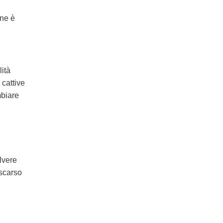
one è
lità
cattive
mbiare
olvere
 scarso