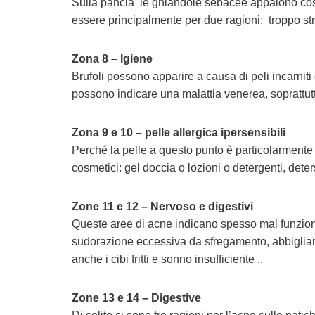
Sulla pancia le ghiandole sebacee appaiono così
essere principalmente per due ragioni: troppo stret
Zona 8 – Igiene
Brufoli possono apparire a causa di peli incarniti
possono indicare una malattia venerea, soprattutto
Zona 9 e 10 – pelle allergica ipersensibili
Perché la pelle a questo punto è particolarmente 
cosmetici: gel doccia o lozioni o detergenti, deter
Zone 11 e 12 – Nervoso e digestivi
Queste aree di acne indicano spesso mal funzio
sudorazione eccessiva da sfregamento, abbigliamen
anche i cibi fritti e sonno insufficiente ..
Zone 13 e 14 – Digestive