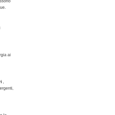
ossono
gue.
i
gia ai
i
,
ergenti,