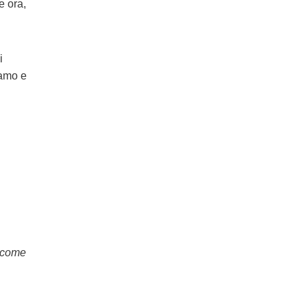
e ora,
i
iamo e
’ come