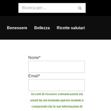
Benessere
Bellezza
Ricette salutari
Nome
*
Email
*
Accetti di ricevere comunicazioni via
email da noi inviando questo modulo e
comprendi che le tue informazioni di