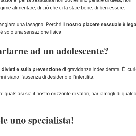
ntazione, per la sessualità non dovremmo parlare di dieta, non
egime alimentare, di ciò che ci fa stare bene, di ben-essere.
angiare una lasagna. Perché il
nostro piacere sessuale è leg
 è solo una sensazione fisica.
arlarne ad un adolescente?
 divieti e sulla prevenzione
di gravidanze indesiderate. È cur
i siano l’assenza di desiderio e l’infertilità.
o: qualsiasi sia il nostro orizzonte di valori, parliamogli di qualc
le uno specialista!