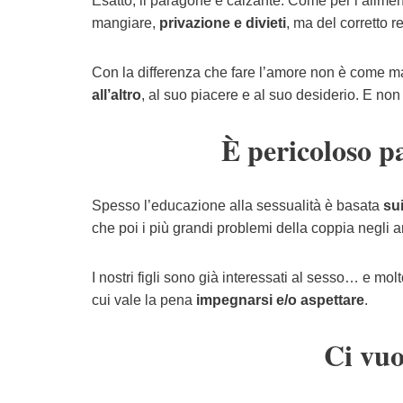
Esatto, il paragone è calzante. Come per l’alime
mangiare,
privazione e divieti
, ma del corretto r
Con la differenza che fare l’amore non è come m
all’altro
, al suo piacere e al suo desiderio. E non
È pericoloso p
Spesso l’educazione alla sessualità è basata
sui
che poi i più grandi problemi della coppia negli ann
I nostri figli sono già interessati al sesso… e molt
cui vale la pena
impegnarsi e/o aspettare
.
Ci vuo