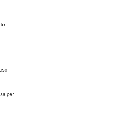
ato
ioso
osa per