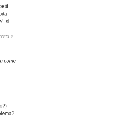
etti
pita
”, si
creta e
 su come
ro?)
oblema?