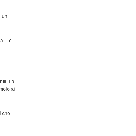
i un
ia… ci
ili
. La
molo ai
i che