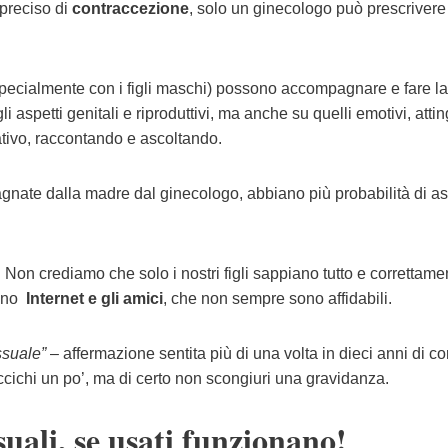
preciso di
contraccezione
, solo un ginecologo può prescrivere
specialmente con i figli maschi) possono accompagnare e fare la
i aspetti genitali e riproduttivi, ma anche su quelli emotivi, att
ativo, raccontando e ascoltando.
agnate dalla madre dal ginecologo, abbiano più probabilità di 
Non crediamo che solo i nostri figli sappiano tutto e correttame
tano
Internet e gli amici
, che non sempre sono affidabili.
ssuale”
– affermazione sentita più di una volta in dieci anni di cor
ccichi un po’, ma di certo non scongiuri una gravidanza.
suali, se usati funzionano!