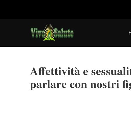
Vai
al
contenuto
Affettività e sessual
parlare con nostri fi