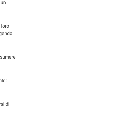
 un
 loro
ingendo
assumere
nte:
si di