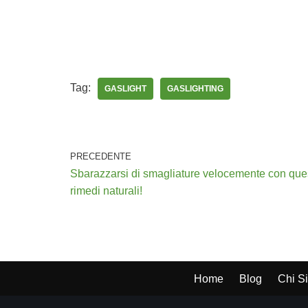
Tag:
GASLIGHT
GASLIGHTING
PRECEDENTE
Sbarazzarsi di smagliature velocemente con ques
rimedi naturali!
Home
Blog
Chi S