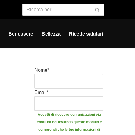
Benessere
Bellezza
Ricette salutari
Nome
*
Email
*
Accetti di ricevere comunicazioni via
email da noi inviando questo modulo e
comprendi che le tue informazioni di