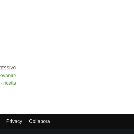
CESSIVO
iovanire
- ricetta
Privacy
Collabora