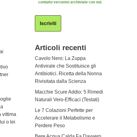
contatto verranno archiviate con noi.
Iscriviti
Articoli recenti
ai
Cavolo Nero: La Zuppa
Antivirale che Sostituisce gli
tivo
Antibiotici. Ricetta della Nonna
tner
Rivisitata dalla Scienza
Macchie Scure Addio: 5 Rimedi
moglie
Naturali Vero-Efficaci (Testati)
la
Le 7 Colazioni Perfette per
 vittima
Accelerare il Metabolismo e
ui o lei
Perdere Peso
Bere Acqua Calda Fa Davvero