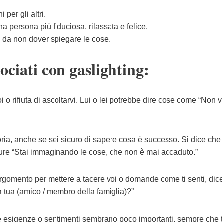
per gli altri.
a persona più fiduciosa, rilassata e felice.
do da non dover spiegare le cose.
ociati con gaslighting:
oi o rifiuta di ascoltarvi. Lui o lei potrebbe dire cose come “Non 
oria, anche se sei sicuro di sapere cosa è successo. Si dice che 
ppure “Stai immaginando le cose, che non è mai accaduto.”
 argomento per mettere a tacere voi o domande come ti senti, di
a tua (amico / membro della famiglia)?”
tre esigenze o sentimenti sembrano poco importanti, sempre che t