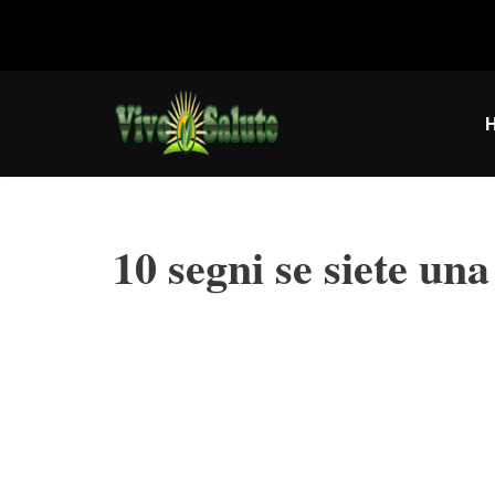
Vai
al
contenuto
10 segni se siete una