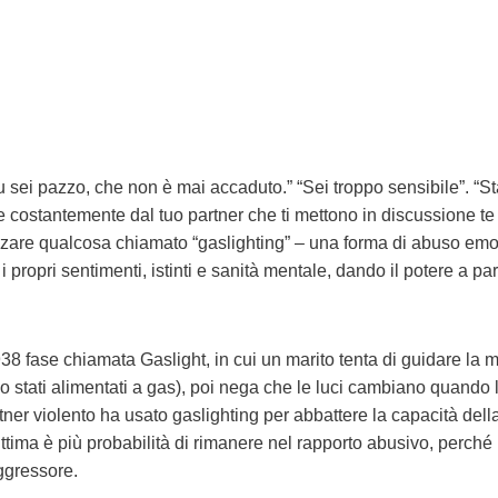
Tu sei pazzo, che non è mai accaduto.” “Sei troppo sensibile”. “St
e costantemente dal tuo partner che ti mettono in discussione te
lizzare qualcosa chiamato “gaslighting” – una forma di abuso emo
 propri sentimenti, istinti e sanità mentale, dando il potere a par
38 fase chiamata Gaslight, in cui un marito tenta di guidare la 
o stati alimentati a gas), poi nega che le luci cambiano quando 
tner violento ha usato gaslighting per abbattere la capacità della
ittima è più probabilità di rimanere nel rapporto abusivo, perché l
ggressore.