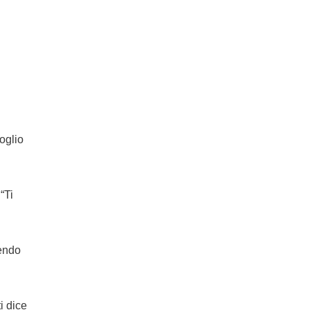
voglio
“Ti
cendo
i dice