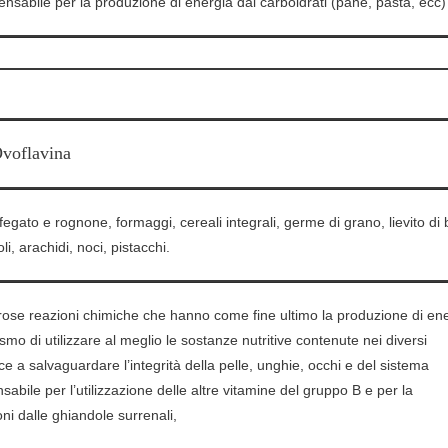
pensabile per la produzione di energia dai carboidrati (pane, pasta, ecc)
Ovoflavina
 fegato e rognone, formaggi, cereali integrali, germe di grano, lievito di b
li, arachidi, noci, pistacchi.
rose reazioni chimiche che hanno come fine ultimo la produzione di ene
smo di utilizzare al meglio le sostanze nutritive contenute nei diversi
sce a salvaguardare l’integrità della pelle, unghie, occhi e del sistema
sabile per l’utilizzazione delle altre vitamine del gruppo B e per la
ni dalle ghiandole surrenali,