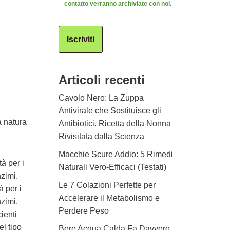
contatto verranno archiviate con noi.
Iscriviti
Articoli recenti
Cavolo Nero: La Zuppa
Antivirale che Sostituisce gli
a natura
Antibiotici. Ricetta della Nonna
Rivisitata dalla Scienza
Macchie Scure Addio: 5 Rimedi
à per i
Naturali Vero-Efficaci (Testati)
zimi.
Le 7 Colazioni Perfette per
 per i
Accelerare il Metabolismo e
zimi.
Perdere Peso
ienti
el tipo
Bere Acqua Calda Fa Davvero