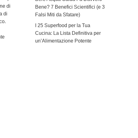
ne di
Bene? 7 Benefici Scientifici (e 3
a di
Falsi Miti da Sfatare)
co.
I 25 Superfood per la Tua
Cucina: La Lista Definitiva per
nte
un’Alimentazione Potente