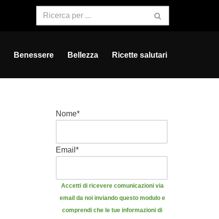
Benessere
Bellezza
Ricette salutari
Nome
*
Email
*
Accetti di ricevere comunicazioni via
email da noi inviando questo modulo e
comprendi che le tue informazioni di