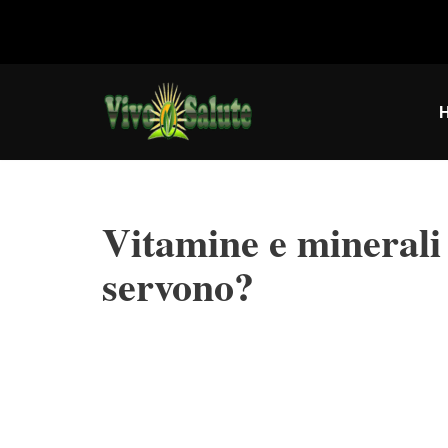
Vai
al
contenuto
Vitamine e minerali 
servono?