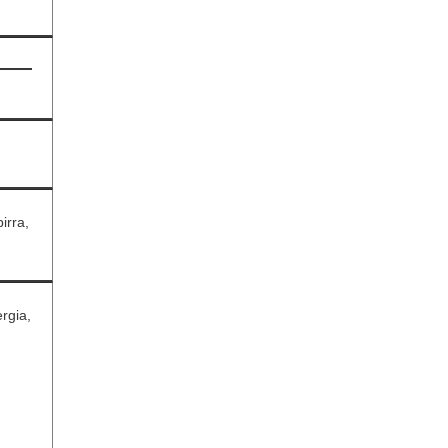
irra,
rgia,