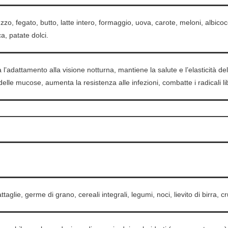
uzzo, fegato, butto, latte intero, formaggio, uova, carote, meloni, albico
a, patate dolci.
ta l’adattamento alla visione notturna, mantiene la salute e l’elasticità del
 delle mucose, aumenta la resistenza alle infezioni, combatte i radicali li
ttaglie, germe di grano, cereali integrali, legumi, noci, lievito di birra, c