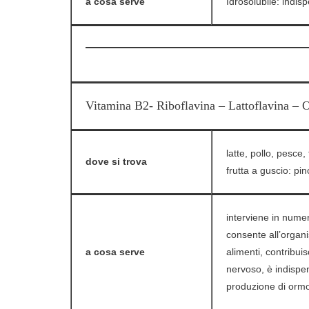
a cosa serve
Idrosolubile: indis
Vitamina B2- Riboflavina – Lattoflavina – 
latte, pollo, pesce,
dove si trova
frutta a guscio: pino
interviene in nume
consente all’organi
a cosa serve
alimenti, contribui
nervoso, è indispen
produzione di ormo