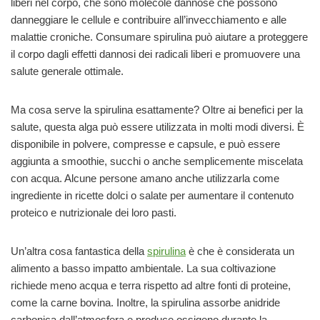
liberi nel corpo, che sono molecole dannose che possono
danneggiare le cellule e contribuire all’invecchiamento e alle
malattie croniche. Consumare spirulina può aiutare a proteggere
il corpo dagli effetti dannosi dei radicali liberi e promuovere una
salute generale ottimale.
Ma cosa serve la spirulina esattamente? Oltre ai benefici per la
salute, questa alga può essere utilizzata in molti modi diversi. È
disponibile in polvere, compresse e capsule, e può essere
aggiunta a smoothie, succhi o anche semplicemente miscelata
con acqua. Alcune persone amano anche utilizzarla come
ingrediente in ricette dolci o salate per aumentare il contenuto
proteico e nutrizionale dei loro pasti.
Un’altra cosa fantastica della
spirulina
è che è considerata un
alimento a basso impatto ambientale. La sua coltivazione
richiede meno acqua e terra rispetto ad altre fonti di proteine,
come la carne bovina. Inoltre, la spirulina assorbe anidride
carbonica dall’atmosfera e produce ossigeno durante la