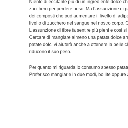
Niente di eccitante più di un ingrediente dolce ch
zucchero per perdere peso. Ma l’assunzione di pa
dei composti che può aumentare il livello di adip
livello di zucchero nel sangue nel nostro corpo. O
L’assunzione di fibre fa sentire più pieni e cosi s
Cercare di mangiare almeno una patata dolce arro
patate dolci vi aiuterà anche a ottenere la pelle
riducono il suo peso.
Per quanto mi riguarda io consumo spesso patate d
Preferisco mangiarle in due modi, bollite oppure al