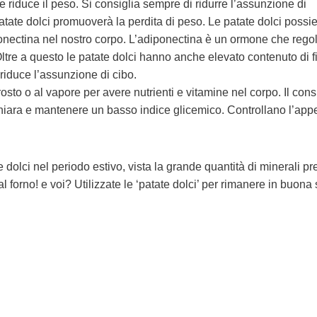
e riduce il peso. Si consiglia sempre di ridurre l’assunzione di
tate dolci promuoverà la perdita di peso. Le patate dolci poss
onectina nel nostro corpo. L’adiponectina è un ormone che regol
ltre a questo le patate dolci hanno anche elevato contenuto di f
i riduce l’assunzione di cibo.
sto o al vapore per avere nutrienti e vitamine nel corpo. Il con
 chiara e mantenere un basso indice glicemico. Controllano l’appe
olci nel periodo estivo, vista la grande quantità di minerali pre
 forno! e voi? Utilizzate le ‘patate dolci’ per rimanere in buona 