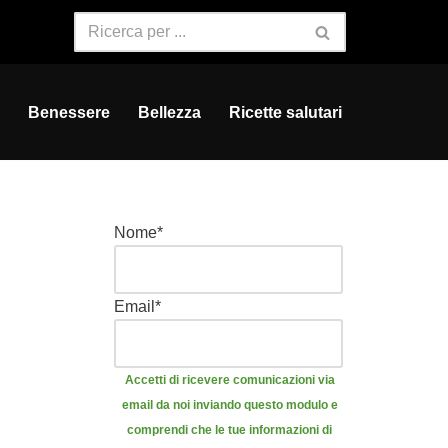
Benessere
Bellezza
Ricette salutari
Nome
*
Email
*
Accetti di ricevere comunicazioni via
email da noi inviando questo modulo e
comprendi che le tue informazioni di