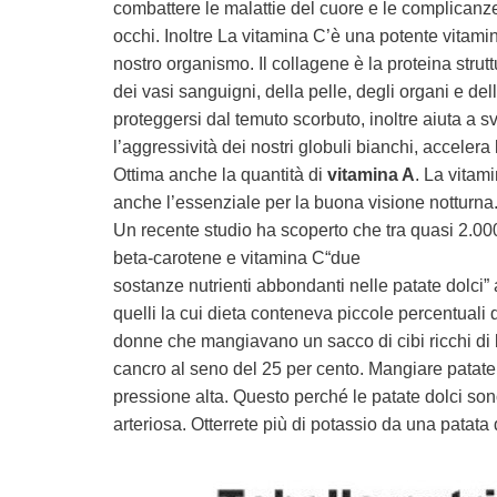
combattere le malattie del cuore e le complicanze
occhi. Inoltre La vitamina C’è una potente vitamin
nostro organismo. Il collagene è la proteina strut
dei vasi sanguigni, della pelle, degli organi e del
proteggersi dal temuto scorbuto, inoltre aiuta a s
l’aggressività dei nostri globuli bianchi, accelera 
Ottima anche la quantità di
vitamina A
. La vitam
anche l’essenziale per la buona visione notturna.
Un recente studio ha scoperto che tra quasi 2.000
beta-carotene e vitamina C“due
sostanze nutrienti abbondanti nelle patate dolci” 
quelli la cui dieta conteneva piccole percentuali
donne che mangiavano un sacco di cibi ricchi di be
cancro al seno del 25 per cento. Mangiare patate d
pressione alta. Questo perché le patate dolci so
arteriosa. Otterrete più di potassio da una patat