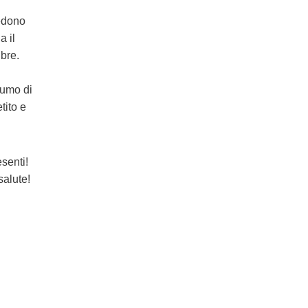
iedono
a il
ibre.
sumo di
tito e
senti!
salute!