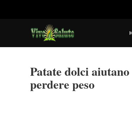
Vai
al
contenuto
Patate dolci aiutano 
perdere peso