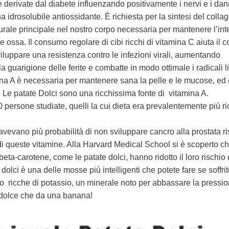
 derivate dal diabete influenzando positivamente i nervi e i dann
a idrosolubile antiossidante. È richiesta per la sintesi del colla
turale principale nel nostro corpo necessaria per mantenere l’int
le ossa. Il consumo regolare di cibi ricchi di vitamina C aiuta il c
viluppare una resistenza contro le infezioni virali, aumentando
la guarigione delle ferite e combatte in modo ottimale i radicali li
ina A è necessaria per mantenere sana la pelle e le mucose, ed 
 Le patate Dolci sono una ricchissima fonte di vitamina A.
 persone studiate, quelli la cui dieta era prevalentemente più ri
avevano più probabilità di non sviluppare cancro alla prostata ri
 di queste vitamine. Alla Harvard Medical School si è scoperto ch
ta-carotene, come le patate dolci, hanno ridotto il loro rischio 
olci è una delle mosse più intelligenti che potete fare se soffrit
no ricche di potassio, un minerale noto per abbassare la pressi
a dolce che da una banana!