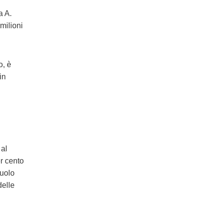
a A.
milioni
o, è
in
 al
er cento
ruolo
delle