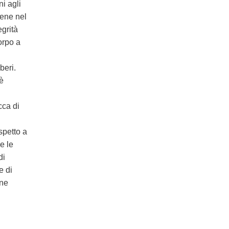
i agli
gene nel
egrità
orpo a
beri.
è
cca di
spetto a
e le
di
e di
one