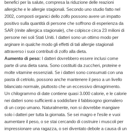
benefici per la salute, compresa la riduzione delle reazioni
allergiche e le allergie stagionali. Secondo uno studio fatto nel
2002, composti organici dello zolfo possono avere un impatto
positivo sulla quantità di persone che soffrono di esperienza da
SAR (rinite allergica stagionale), che colpisce circa 23 milioni di
persone nei soli Stati Uniti. I datteri sono un ottimo modo per
arginare in qualche modo gli effetti di tali allergie stagionali
attraverso i suoi contributi di zolfo alla dieta.
Aumento di peso:
I datteri dovrebbero essere inclusi come
parte di una dieta sana. Sono costituiti da zuccheri, proteine e
molte vitamine essenziali. Se i datteri sono consumati con una
pasta di cetriolo, possono anche mantenere il peso a un livello
bilanciato normale, piuttosto che un eccessivo dimagrimento.
Un chilogrammo di date contiene quasi 3.000 calorie, e le calorie
nei datteri sono sufficienti a soddisfare il fabbisogno giornaliero
di un corpo umano. Naturalmente, non si dovrebbe mangiare
solo i datteri per tutta la giornata. Se sei magro e l’esile e vuoi
aumentare il peso, o se stai cercando di costruire i muscoli per
impressionare una ragazza, o sei diventato debole a causa di un