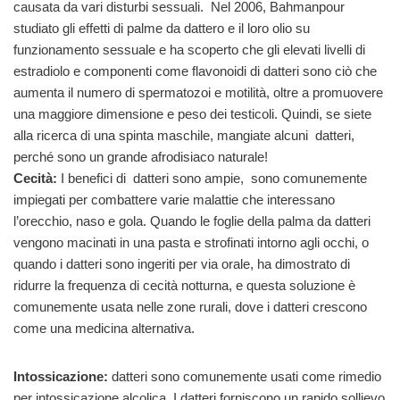
causata da vari disturbi sessuali. Nel 2006, Bahmanpour
studiato gli effetti di palme da dattero e il loro olio su
funzionamento sessuale e ha scoperto che gli elevati livelli di
estradiolo e componenti come flavonoidi di datteri sono ciò che
aumenta il numero di spermatozoi e motilità, oltre a promuovere
una maggiore dimensione e peso dei testicoli. Quindi, se siete
alla ricerca di una spinta maschile, mangiate alcuni datteri,
perché sono un grande afrodisiaco naturale!
Cecità:
I benefici di datteri sono ampie, sono comunemente
impiegati per combattere varie malattie che interessano
l’orecchio, naso e gola. Quando le foglie della palma da datteri
vengono macinati in una pasta e strofinati intorno agli occhi, o
quando i datteri sono ingeriti per via orale, ha dimostrato di
ridurre la frequenza di cecità notturna, e questa soluzione è
comunemente usata nelle zone rurali, dove i datteri crescono
come una medicina alternativa.
Intossicazione:
datteri sono comunemente usati come rimedio
per intossicazione alcolica. I datteri forniscono un rapido sollievo