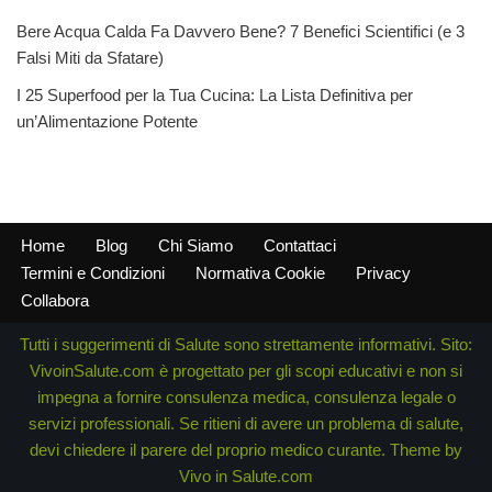
Bere Acqua Calda Fa Davvero Bene? 7 Benefici Scientifici (e 3
Falsi Miti da Sfatare)
I 25 Superfood per la Tua Cucina: La Lista Definitiva per
un’Alimentazione Potente
Home
Blog
Chi Siamo
Contattaci
Termini e Condizioni
Normativa Cookie
Privacy
Collabora
Tutti i suggerimenti di Salute sono strettamente informativi. Sito:
VivoinSalute.com è progettato per gli scopi educativi e non si
impegna a fornire consulenza medica, consulenza legale o
servizi professionali. Se ritieni di avere un problema di salute,
devi chiedere il parere del proprio medico curante. Theme by
Vivo in Salute.com