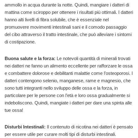
ammollo in acqua durante la notte. Quindi, mangiare i datteri di
mattina come sciroppo per ottenere i risultati più ottimali. I datteri
hanno alti livelli di fibra solubile, che è essenziale nel
promuovere movimenti intestinali sani e il comodo passaggio
del cibo attraverso il tratto intestinale, che può alleviare i sintomi
di costipazione.
Buona salute e la forza:
Le notevoli quantità di minerali trovati
nei datteri ne fanno un alimento eccellente per rafforzare le ossa
e combattere dolorose e debilitanti malattie come l’osteoporosi. I
datteri contengono selenio, manganese, rame e magnesio, che
sono tutti integranti nello sviluppo delle ossa e la forza, in
particolare per le persone con l’età e loro ossa gradualmente si
indeboliscono. Quindi, mangiate i datteri per dare una spinta alle
tue ossa!
Disturbi Intestinali:
Il contenuto di nicotina nei datteri è pensato
per essere utile per curare molti tipi di disturbi intestinali.