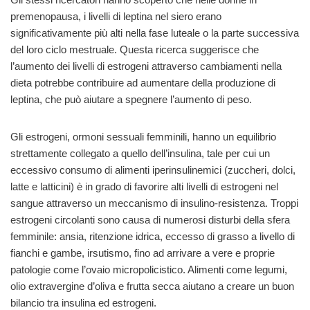
premenopausa, i livelli di leptina nel siero erano
significativamente più alti nella fase luteale o la parte successiva
del loro ciclo mestruale. Questa ricerca suggerisce che
l’aumento dei livelli di estrogeni attraverso cambiamenti nella
dieta potrebbe contribuire ad aumentare della produzione di
leptina, che può aiutare a spegnere l’aumento di peso.
Gli estrogeni, ormoni sessuali femminili, hanno un equilibrio
strettamente collegato a quello dell’insulina, tale per cui un
eccessivo consumo di alimenti iperinsulinemici (zuccheri, dolci,
latte e latticini) è in grado di favorire alti livelli di estrogeni nel
sangue attraverso un meccanismo di insulino-resistenza. Troppi
estrogeni circolanti sono causa di numerosi disturbi della sfera
femminile: ansia, ritenzione idrica, eccesso di grasso a livello di
fianchi e gambe, irsutismo, fino ad arrivare a vere e proprie
patologie come l’ovaio micropolicistico. Alimenti come legumi,
olio extravergine d’oliva e frutta secca aiutano a creare un buon
bilancio tra insulina ed estrogeni.