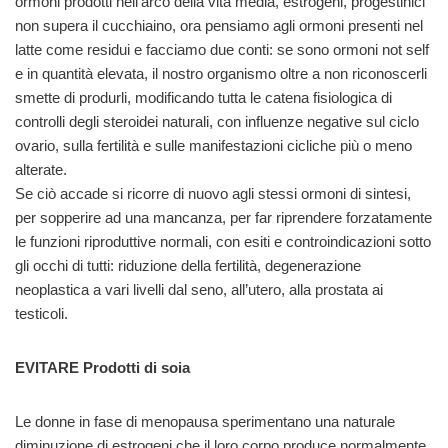
ormoni prodotti nell’arco della vita media, estrogeni, progestinici
non supera il cucchiaino, ora pensiamo agli ormoni presenti nel
latte come residui e facciamo due conti: se sono ormoni not self
e in quantità elevata, il nostro organismo oltre a non riconoscerli
smette di produrli, modificando tutta le catena fisiologica di
controlli degli steroidei naturali, con influenze negative sul ciclo
ovario, sulla fertilità e sulle manifestazioni cicliche più o meno
alterate.
Se ciò accade si ricorre di nuovo agli stessi ormoni di sintesi,
per sopperire ad una mancanza, per far riprendere forzatamente
le funzioni riproduttive normali, con esiti e controindicazioni sotto
gli occhi di tutti: riduzione della fertilità, degenerazione
neoplastica a vari livelli dal seno, all’utero, alla prostata ai
testicoli.
EVITARE Prodotti di soia
Le donne in fase di menopausa sperimentano una naturale
diminuzione di estrogeni che il loro corpo produce normalmente.