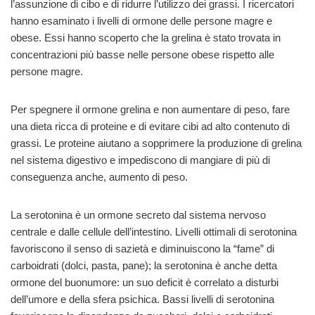
l’assunzione di cibo e di ridurre l’utilizzo dei grassi. I ricercatori
hanno esaminato i livelli di ormone delle persone magre e
obese. Essi hanno scoperto che la grelina è stato trovata in
concentrazioni più basse nelle persone obese rispetto alle
persone magre.
Per spegnere il ormone grelina e non aumentare di peso, fare
una dieta ricca di proteine ​​e di evitare cibi ad alto contenuto di
grassi. Le proteine ​​aiutano a sopprimere la produzione di grelina
nel sistema digestivo e impediscono di mangiare di più di
conseguenza anche, aumento di peso.
La serotonina è un ormone secreto dal sistema nervoso
centrale e dalle cellule dell’intestino. Livelli ottimali di serotonina
favoriscono il senso di sazietà e diminuiscono la “fame” di
carboidrati (dolci, pasta, pane); la serotonina è anche detta
ormone del buonumore: un suo deficit è correlato a disturbi
dell’umore e della sfera psichica. Bassi livelli di serotonina