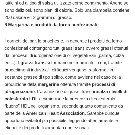
latticini ed al tipo di salsa utilizzato come condimento. Anche se
sono deliziosi, sono pieni di calorie. Solo una ciambella contiene
200 calorie e 12 grammi di grasso.
9.
Margarina e prodotti da forno confezionati
I cornetti del bar, le brioches e, in generale i prodotti da forno
confezionati contengono tutti grassi trans ovvero grassi ottenuti
dal processi di idrogenazione di oli vegetali vari (palma, colza
ecc..). I
grassi trans
si formano nel momento in cui, tramite
procedimenti industriali, oli liquidi vengono trasformati in
sostanze grasse di tipo solido, come avviene nel caso della
produzione della
margarina
ottenuta tramite
processi di
idrogenazione
. L’assunzione di grassi trans
innalza i livelli di
colesterolo LDL
e diminuisce la presenza di colesterolo
“buono” HDL nell’organismo, secondo quanto comunicato da
parte della
American Heart Association
. Sarebbe dunque
opportuno evitarli il più possibile, leggendo attentamente le
etichette dei prodotti alimentari confezionati.