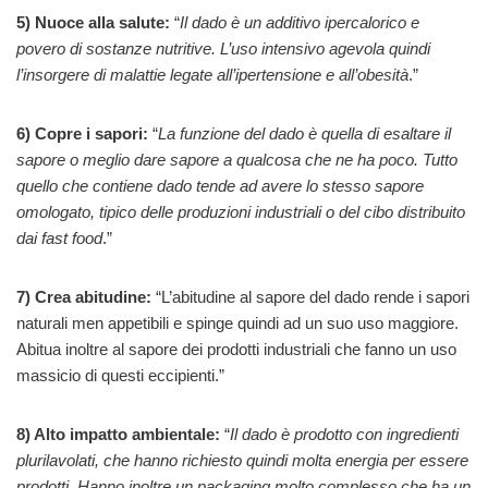
5) Nuoce alla salute:
“
Il dado è un additivo ipercalorico e
povero di sostanze nutritive. L’uso intensivo agevola quindi
l’insorgere di malattie legate all’ipertensione e all’obesità
.”
6) Copre i sapori:
“
La funzione del dado è quella di esaltare il
sapore o meglio dare sapore a qualcosa che ne ha poco. Tutto
quello che contiene dado tende ad avere lo stesso sapore
omologato, tipico delle produzioni industriali o del cibo distribuito
dai fast food
.”
7) Crea abitudine:
“L’abitudine al sapore del dado rende i sapori
naturali men appetibili e spinge quindi ad un suo uso maggiore.
Abitua inoltre al sapore dei prodotti industriali che fanno un uso
massicio di questi eccipienti.”
8) Alto impatto ambientale:
“
Il dado è prodotto con ingredienti
plurilavolati, che hanno richiesto quindi molta energia per essere
prodotti. Hanno inoltre un packaging molto complesso che ha un