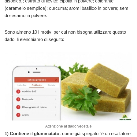
disodico); estratto di lievito; cipolla in polvere; colorante
(caramello semplice); curcuma; aromi;basilico in polvere; semi
di sesamo in polvere.
Sono almeno 10 i motivi per cui non bisogna utilizzare questo
dado, li elenchiamo di seguito:
Attenzione al dado vegetale
1) Contiene il glummatato:
come già spiegato “è un esaltatore